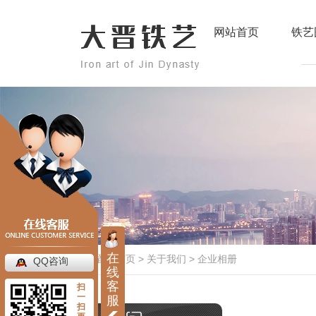
网站首页
铁艺
在
当前位置：
首页
>
关于我们
>
企业相册
QQ咨询
线
客
扫
一
服
扫