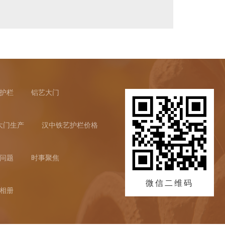
护栏
铝艺大门
大门生产
汉中铁艺护栏价格
问题
时事聚焦
微信二维码
相册