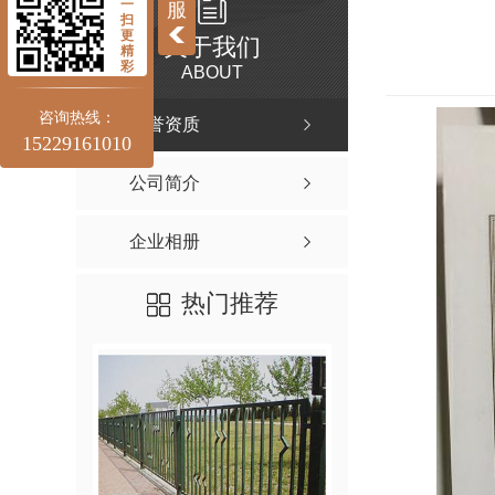
一
服
扫
更
关于我们
精
彩
ABOUT
咨询热线：
荣誉资质
15229161010
公司简介
企业相册
热门推荐