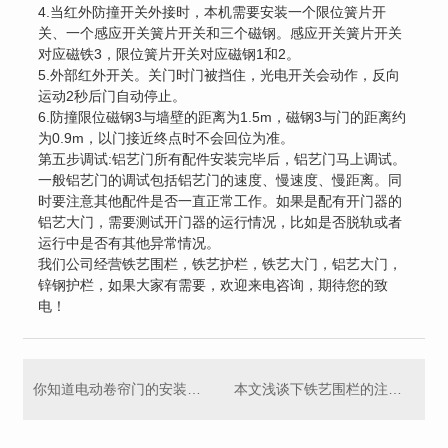
4.当红外防撞开关外接时，本机需要安装一个限位簧片开
关、一个感应开关簧片开关和三个磁钢。感应开关簧片开关
对应磁铁3，限位簧片开关对应磁钢1和2。
5.外部红外开关。关门时门被挡住，光电开关会动作，反向
运动2秒后门自动停止。
6.防撞限位磁钢3与墙壁的距离为1.5m，磁钢3与门的距离约
为0.9m，以门接近终点时不会回位为准。
第五步调试:铝艺门所有配件安装完毕后，铝艺门马上调试。
一般铝艺门的调试包括铝艺门的速度、慢速度、慢距离。同
时要注意其他配件是否一直正常工作。如果是配有开门器的
铝艺大门，需要测试开门器的运行情况，比如是否脱轨或者
运行中是否有其他异常情况。
我们公司经营铁艺围栏，铁艺护栏，铁艺大门，铝艺大门，
锌钢护栏，如果大家有需要，欢迎来电咨询，期待您的致
电！
你知道电动卷帘门的安装方法和步骤吗，**小编给大家介绍下！
本文浅谈下铁艺围栏的注意事项，快来跟小编一起去了解下吧！