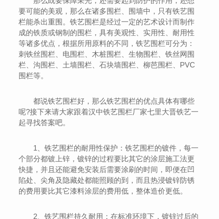
那么既要保障采光，还需要起到防护的作用，还想
要可能的美观，那么在诸多围栏、围墙中，只有铁艺围
栏能杀出重围。铁艺围栏是经过一定的艺术设计而制作
成的铁质或钢制的围栏，具有美观性、实用性、耐用性
等诸多优点，根据所用原料的不同，铁艺围栏可分为：
刺铁丝围栏、电围栏、木桩围栏、生物围栏、铁丝网围
栏、沟围栏、土墙围栏、石块墙围栏、柳芭围栏、PVC
围栏等。
都说铁艺围栏好，那么铁艺围栏的优点具体有哪些
呢?接下来请大家跟着汉中铁艺围栏厂家七里大晋铁艺一
起寻找答案吧。
1、铁艺围栏的耐用性保护：铁艺围栏的镀件，每一
个部分都镀上锌，镀锌的过程要比其它的涂层施工法更
快捷，并且还能避免安装后需要涂刷的时间，即便在凹
陷处、尖角及隐藏处都能照顾的到，而且热浸镀锌防锈
的费用要比其它漆料涂层的费用低，整体造价更低。
2、铁艺围栏持久耐用：在标准环境下，镀锌过后的